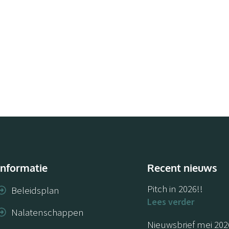
Informatie
Recent nieuws
Pitch in 2026!!
Beleidsplan
Lees verder
Nalatenschappen
Nieuwsbrief mei 202