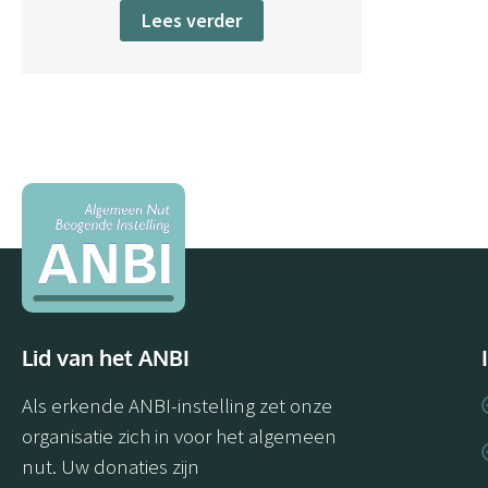
Lees verder
Lid van het ANBI
Als erkende ANBI-instelling zet onze
organisatie zich in voor het algemeen
nut. Uw donaties zijn