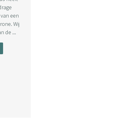
jdrage
 van een
one. Wij
n de ...