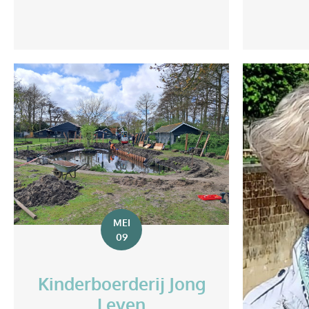
MEI
09
Kinderboerderij Jong
Leven