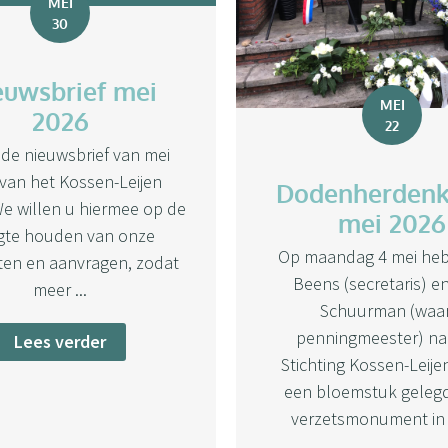
MEI
30
euwsbrief mei
MEI
2026
22
j de nieuwsbrief van mei
van het Kossen-Leijen
Dodenherdenk
e willen u hiermee op de
mei 2026
te houden van onze
Op maandag 4 mei heb
eiten en aanvragen, zodat
Beens (secretaris) e
meer ...
Schuurman (waar
penningmeester) n
Lees verder
Stichting Kossen-Leij
een bloemstuk gelegd 
verzetsmonument in S