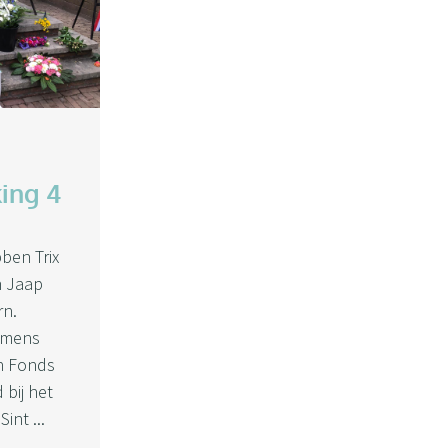
ing 4
ben Trix
n Jaap
n.
amens
en Fonds
bij het
int ...