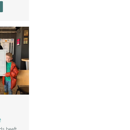
e
ds heeft